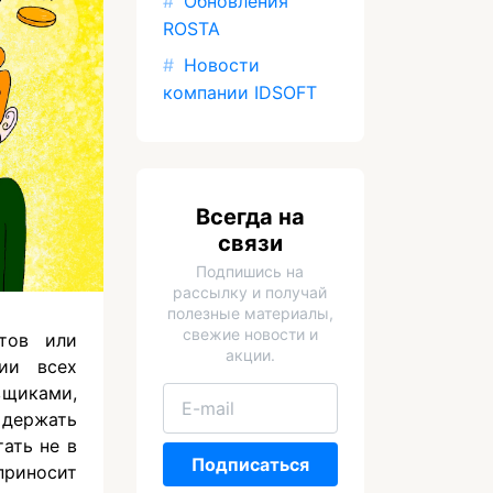
Обновления
ROSTA
Новости
компании IDSOFT
Всегда на
связи
Подпишись на
рассылку и получай
полезные материалы,
свежие новости и
етов или
акции.
ии всех
вщиками,
 держать
ать не в
Подписаться
приносит