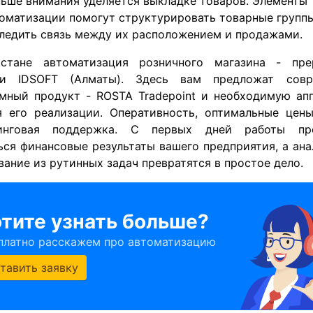
ьше внимания уделяется выкладке товаров. Элементы
оматизации помогут структурировать товарные группы
ледить связь между их расположением и продажами.
стане автоматизация розничного магазина - пре
ии IDSOFT (Алматы). Здесь вам предложат совр
мный продукт - ROSTA Tradepoint и необходимую ап
я его реализации. Оперативность, оптимальные цены
тинговая поддержка. С первых дней работы пр
ься финансовые результаты вашего предприятия, а ана
ание из рутинных задач превратятся в простое дело.
тите узнать больше?
платно расскажем про автоматизацию
тавить заявку