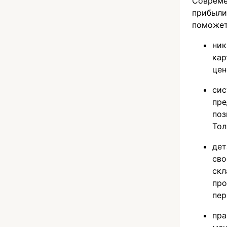
Соврем
прибыли
поможет
ник
кар
цен
сис
пре
поз
Тол
дет
сво
скл
про
пер
пра