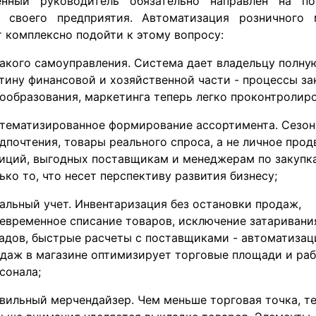
енный руководитель обязательно направлен на по
 своего предприятия. Автоматизация розничного 
 комплексно подойти к этому вопросу:
акого самоуправления. Система дает владельцу полну
тину финансовой и хозяйственной части - процессы за
ообразования, маркетинга теперь легко проконтролиро
тематизированное формирование ассортимента. Сезо
дпочтения, товары реального спроса, а не личное про
иций, выгодных поставщикам и менеджерам по закупк
ько то, что несет перспективу развития бизнесу;
альный учет. Инвентаризация без остановки продаж,
евременное списание товаров, исключение затаривани
адов, быстрые расчеты с поставщиками - автоматизац
даж в магазине оптимизирует торговые площади и раб
сонала;
вильный мерчендайзер. Чем меньше торговая точка, т