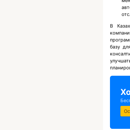
мен
авт
отс
В Казах
компан
програм
базу дл
консал
улучшат
планиров
Хо
Бес
Ос