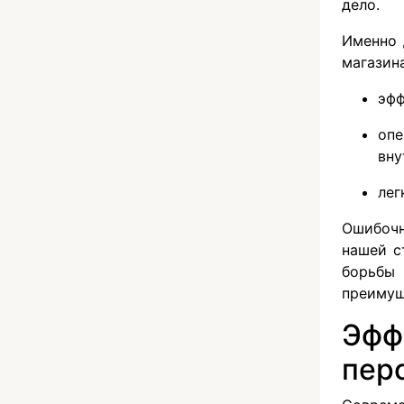
дело.
Именно 
магазина
эфф
опе
вну
лег
Ошибочн
нашей с
борьбы
преимущ
Эфф
пер