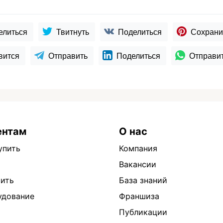
елиться
Твитнуть
Поделиться
Сохрани
вится
Отправить
Поделиться
Отправи
ентам
О нас
упить
Компания
Вакансии
тить
База знаний
удование
Франшиза
Публикации