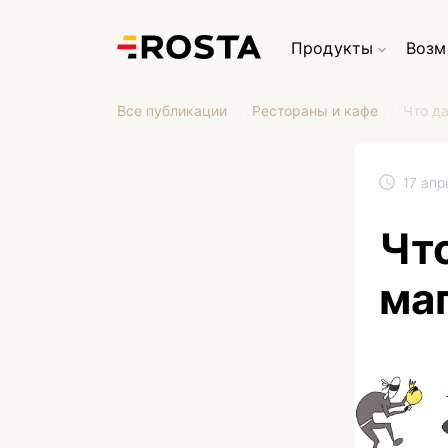
Продукты
Возм
Все публикации
Рестораны и кафе
Что д
17 апр
Чт
ма