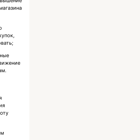
вышение
магазина
ю
купок,
вать;
нные
движение
ам.
я
ия
оту
ем