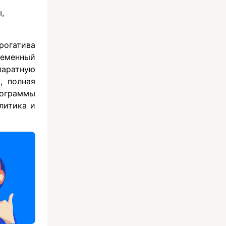
,
рогатива
еменный
паратную
, полная
ограммы
литика и