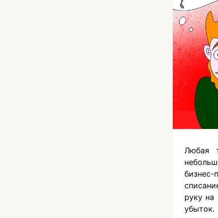
Любая т
неболь
бизнес-
списани
руку на
убыток.