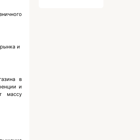
зничного
 рынка и
газина в
ренции и
т массу